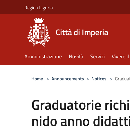
Salta al contenuto principale
Region Liguria
Città di Imperia
Amministrazione
Novità
Servizi
Vivere 
Home
>
Announcements
>
Notices
>
Graduat
Graduatorie richi
nido anno didat