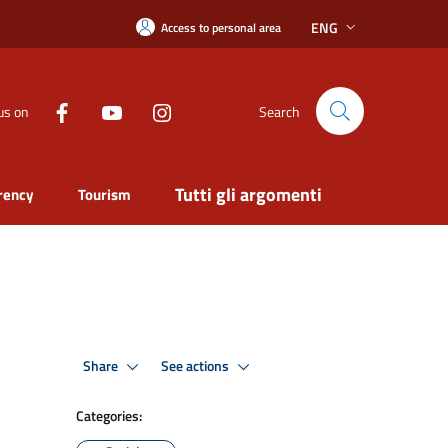
ENG
Access to personal area
us on
Search
Tutti gli argomenti
rency
Tourism
Share
See actions
Categories: