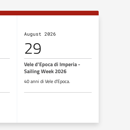
August 2026
August 2
29
30
Vele d’Epoca di Imperia -
Vele d’Epo
Sailing Week 2026
Sailing W
40 anni di Vele d’Epoca.
40 anni di V