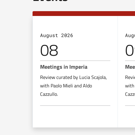
August 2026
Aug
08
0
Meetings in Imperia
Mee
Review curated by Lucia Scajola,
Revi
with Paolo Mieli and Aldo
with
Cazzullo.
Cazzu