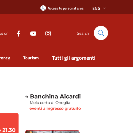
ENG
Access to personal area
us on
Search
Tutti gli argomenti
rency
Tourism