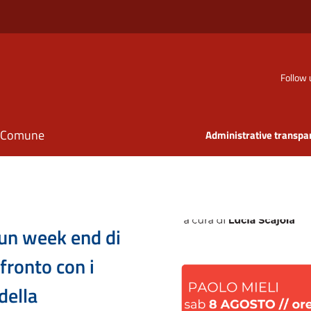
Follow 
il Comune
Administrative transpa
 un week end di
fronto con i
della