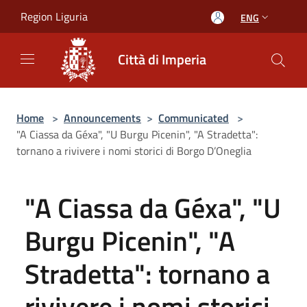
Salta al contenuto principale
Region Liguria
ENG
Città di Imperia
Home
>
Announcements
>
Communicated
>
"A Ciassa da Géxa", "U Burgu Picenin", "A Stradetta":
tornano a rivivere i nomi storici di Borgo D’Oneglia
"A Ciassa da Géxa", "U
Burgu Picenin", "A
Stradetta": tornano a
rivivere i nomi storici