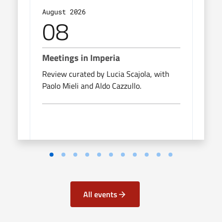
August 2026
Augu
08
0
Meetings in Imperia
Meet
Review curated by Lucia Scajola, with
Revie
Paolo Mieli and Aldo Cazzullo.
Paolo
All events