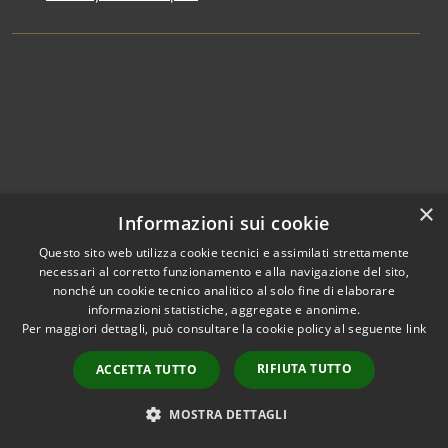
×
NOVELTY
Informazioni sui cookie
Questo sito web utilizza cookie tecnici e assimilati strettamente
News
necessari al corretto funzionamento e alla navigazione del sito,
Press releases
nonché un cookie tecnico analitico al solo fine di elaborare
informazioni statistiche, aggregate e anonime.
Notices
Per maggiori dettagli, può consultare la cookie policy al seguente
link
RIFIUTA TUTTO
LIVING THE MUNICIPALITY
ACCETTA TUTTO
Places
MOSTRA DETTAGLI
Events