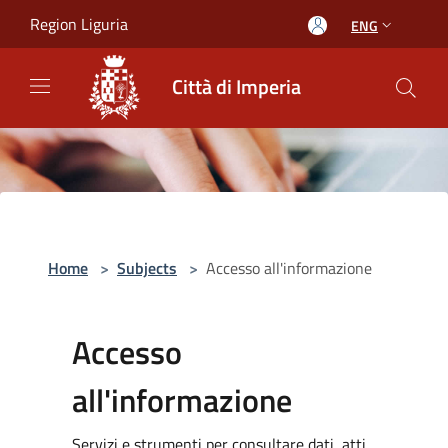
Salta al contenuto principale
Region Liguria
ENG
Città di Imperia
Home
>
Subjects
>
Accesso all'informazione
Accesso
all'informazione
Servizi e strumenti per consultare dati, atti