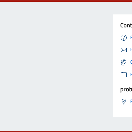
Cont
prob