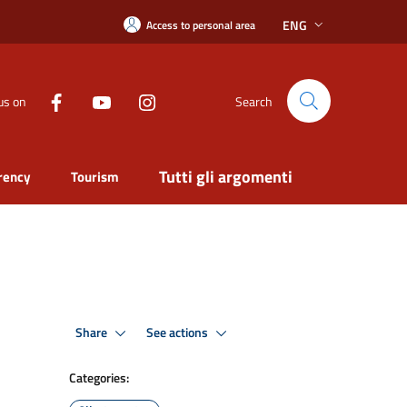
ENG
Access to personal area
us on
Search
Tutti gli argomenti
rency
Tourism
Share
See actions
Categories: