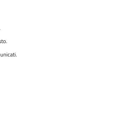
.
sto.
nicati.