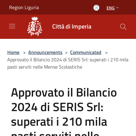
Salta al contenuto principale
Region Liguria
ENG
Città di Imperia
Home
>
Announcements
>
Communicated
>
Approvato il Bilancio 2024 di SERIS Srl: superati i 210 mila
pasti serviti nelle Mense Scolastiche
Approvato il Bilancio
2024 di SERIS Srl:
superati i 210 mila
pasti serviti nelle