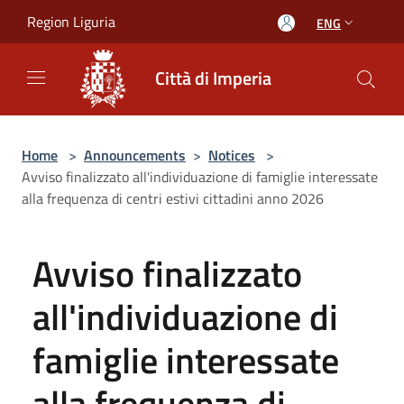
Salta al contenuto principale
Region Liguria
ENG
Città di Imperia
Home
>
Announcements
>
Notices
>
Avviso finalizzato all'individuazione di famiglie interessate
alla frequenza di centri estivi cittadini anno 2026
Avviso finalizzato
all'individuazione di
famiglie interessate
alla frequenza di