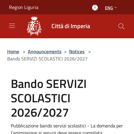
Salta al contenuto principale
Region Liguria
ENG
Città di Imperia
Home
>
Announcements
>
Notices
>
Bando SERVIZI SCOLASTICI 2026/2027
Bando SERVIZI
SCOLASTICI
2026/2027
Pubblicazione bando servizi scolastici - La domanda per
l’ammissione ai servizi deve essere compilata