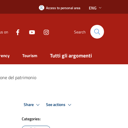
ENG
Access to personal area
us on
Search
Tutti gli argomenti
rency
Tourism
zione del patrimonio
Share
See actions
Categories: