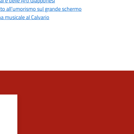
ai e delle Arti Giapponesi
cato all’umorismo sul grande schermo
na musicale al Calvario