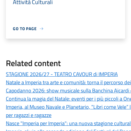
Attività Culturali
GO TO PAGE
Related content
STAGIONE 2026/27 - TEATRO CAVOUR di IMPERIA
Natale a Imperia tra arte e comunità: torna il percorso de
Capodanno 2026: show musicale sulla Banchina Aicardi 
Continua la magia del Natale: eventi per i più piccoli a O
Imperia, al Museo Navale e Planetario, “Libri come Vele” l
per ragazzi e ragazze
Nasce "Imperia per Imperia": una nuova stagione culturale 