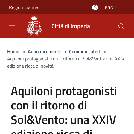
Salta al contenuto principale
Region Liguria
ENG
Città di Imperia
Home
>
Announcements
>
Communicated
>
Aquiloni protagonisti con il ritorno di Sol&Vento: una XXIV
edizione ricca di novità
Aquiloni protagonisti
con il ritorno di
Sol&Vento: una XXIV
edizione ricca di