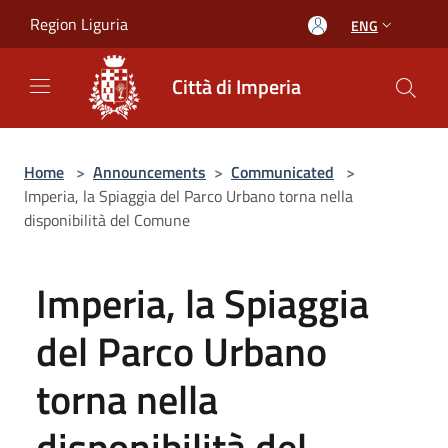
Salta al contenuto principale
Region Liguria
ENG
Città di Imperia
Home
>
Announcements
>
Communicated
>
Imperia, la Spiaggia del Parco Urbano torna nella
disponibilità del Comune
Imperia, la Spiaggia
del Parco Urbano
torna nella
disponibilità del