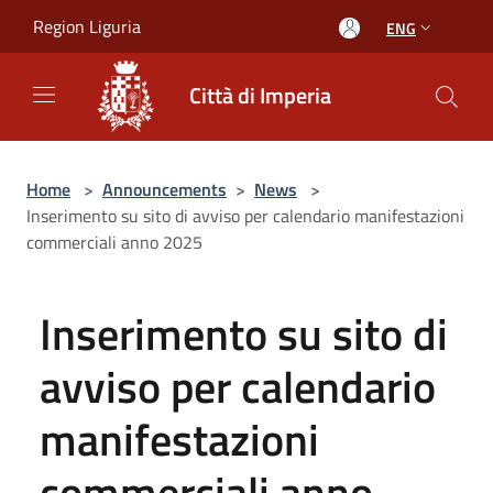
Salta al contenuto principale
Region Liguria
ENG
Città di Imperia
Home
>
Announcements
>
News
>
Inserimento su sito di avviso per calendario manifestazioni
commerciali anno 2025
Inserimento su sito di
avviso per calendario
manifestazioni
commerciali anno