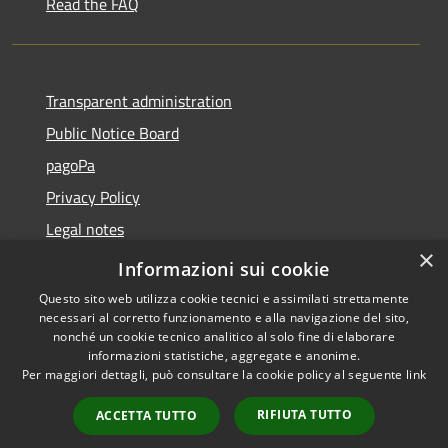
Read the FAQ
Transparent administration
Public Notice Board
pagoPa
Privacy Policy
Legal notes
×
Accessibility Statement
Informazioni sui cookie
Questo sito web utilizza cookie tecnici e assimilati strettamente
necessari al corretto funzionamento e alla navigazione del sito,
nonché un cookie tecnico analitico al solo fine di elaborare
informazioni statistiche, aggregate e anonime.
RSS
Copyright © 2026 • Città di
Per maggiori dettagli, può consultare la cookie policy al seguente
link
Accessibility
Imperia • Powered by
Privacy
Municipium
Admin
•
RIFIUTA TUTTO
ACCETTA TUTTO
Cookie
access