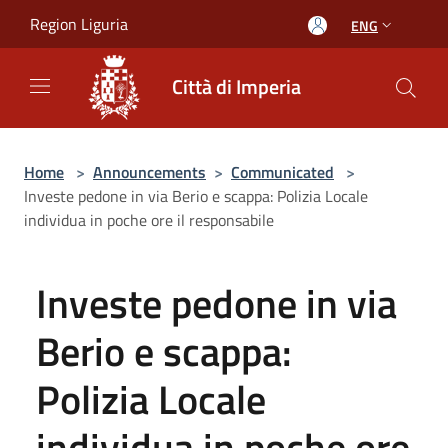
Salta al contenuto principale
Region Liguria
ENG
Città di Imperia
Home
>
Announcements
>
Communicated
>
Investe pedone in via Berio e scappa: Polizia Locale
individua in poche ore il responsabile
Investe pedone in via
Berio e scappa:
Polizia Locale
individua in poche ore