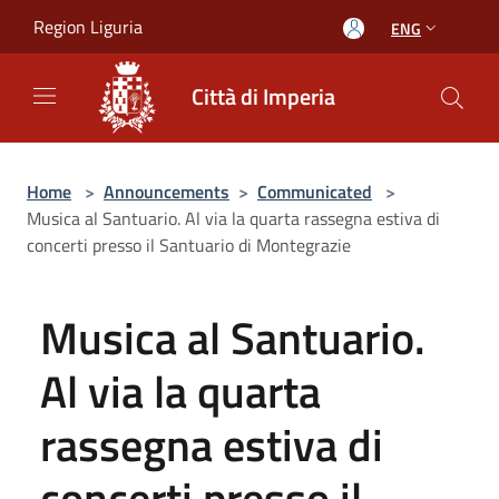
Salta al contenuto principale
Region Liguria
ENG
Città di Imperia
Home
>
Announcements
>
Communicated
>
Musica al Santuario. Al via la quarta rassegna estiva di
concerti presso il Santuario di Montegrazie
Musica al Santuario.
Al via la quarta
rassegna estiva di
concerti presso il