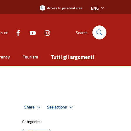
ENG
Access to personal area
us on
Search
Tutti gli argomenti
rency
Tourism
Share
See actions
Categories: