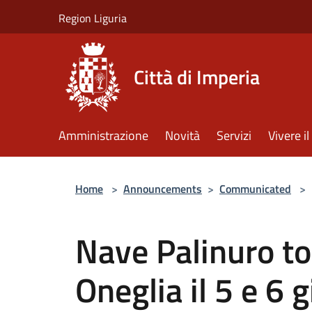
Salta al contenuto principale
Region Liguria
Città di Imperia
Amministrazione
Novità
Servizi
Vivere 
Home
>
Announcements
>
Communicated
>
Nave Palinuro to
Oneglia il 5 e 6 