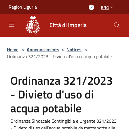
Salta al contenuto principale
Region Liguria
ENG
Città di Imperia
Home
>
Announcements
>
Notices
>
Ordinanza 321/2023 - Divieto d'uso di acqua potabile
Ordinanza 321/2023
- Divieto d'uso di
acqua potabile
Ordinanza Sindacale Contingibile e Urgente 321/2023
- Divieto di uso dell’acqua potabile da mezzanotte alle