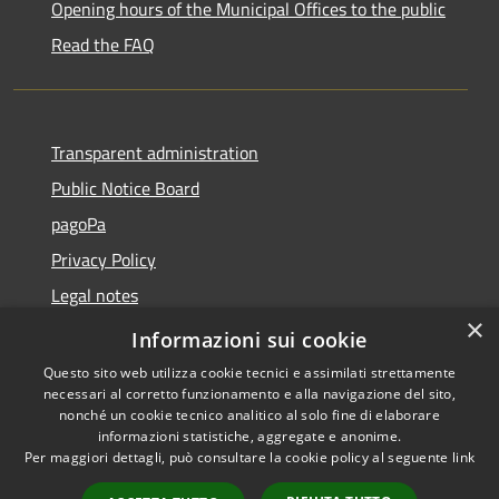
Opening hours of the Municipal Offices to the public
Read the FAQ
Transparent administration
Public Notice Board
pagoPa
Privacy Policy
Legal notes
×
Accessibility Statement
Informazioni sui cookie
Questo sito web utilizza cookie tecnici e assimilati strettamente
necessari al corretto funzionamento e alla navigazione del sito,
nonché un cookie tecnico analitico al solo fine di elaborare
informazioni statistiche, aggregate e anonime.
RSS
Copyright © 2026 • Città di
Per maggiori dettagli, può consultare la cookie policy al seguente
link
Accessibility
Imperia • Powered by
Privacy
Municipium
Admin
•