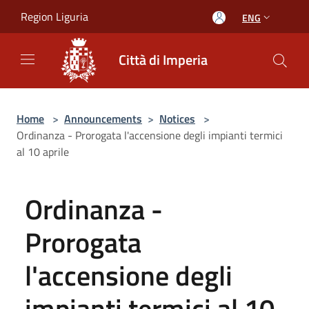
Salta al contenuto principale
Region Liguria
ENG
Città di Imperia
Home
>
Announcements
>
Notices
>
Ordinanza - Prorogata l'accensione degli impianti termici
al 10 aprile
Ordinanza -
Prorogata
l'accensione degli
impianti termici al 10