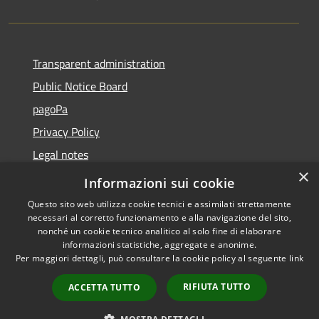
Transparent administration
Public Notice Board
pagoPa
Privacy Policy
Legal notes
×
Accessibility Statement
Informazioni sui cookie
Questo sito web utilizza cookie tecnici e assimilati strettamente
necessari al corretto funzionamento e alla navigazione del sito,
nonché un cookie tecnico analitico al solo fine di elaborare
informazioni statistiche, aggregate e anonime.
RSS
Copyright © 2026 • Città di
Per maggiori dettagli, può consultare la cookie policy al seguente
link
Accessibility
Imperia • Powered by
Privacy
Municipium
Admin
•
RIFIUTA TUTTO
ACCETTA TUTTO
Cookie
access
Sitemap