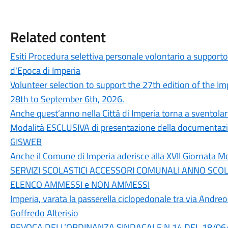
Related content
Esiti Procedura selettiva personale volontario a supporto
d'Epoca di Imperia
Volunteer selection to support the 27th edition of the Im
28th to September 6th, 2026.
Anche quest’anno nella Città di Imperia torna a sventolar
Modalità ESCLUSIVA di presentazione della documentazio
GISWEB
Anche il Comune di Imperia aderisce alla XVII Giornata Mo
SERVIZI SCOLASTICI ACCESSORI COMUNALI ANNO SCO
ELENCO AMMESSI e NON AMMESSI
Imperia, varata la passerella ciclopedonale tra via Andreo
Goffredo Alterisio
REVOCA DELL’ORDINANZA SINDACALE N.14 DEL 18/06/2