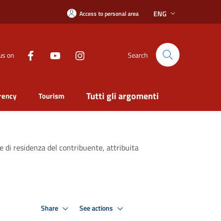
ENG
Access to personal area
us on
Search
Tutti gli argomenti
rency
Tourism
e di residenza del contribuente, attribuita
Share
See actions