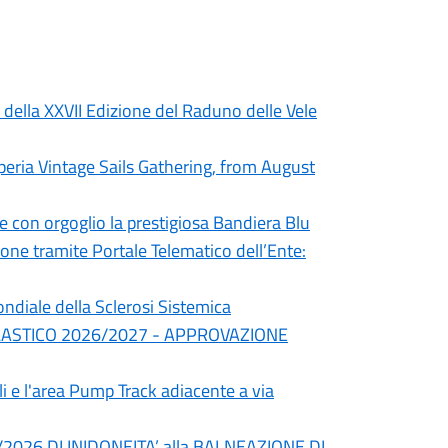
 della XXVII Edizione del Raduno delle Vele
peria Vintage Sails Gathering, from August
e con orgoglio la prestigiosa Bandiera Blu
ne tramite Portale Telematico dell’Ente:
ndiale della Sclerosi Sistemica
LASTICO 2026/2027 - APPROVAZIONE
li e l'area Pump Track adiacente a via
026 DI INIDONEITA’ alla BALNEAZIONE DI