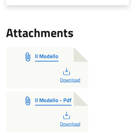
Attachments
Il Modello
PDF
Download
Il Modello - Pdf
PDF
Download