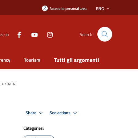
ENG
Access to personal area
us on
Search
Tutti gli argomenti
rency
Tourism
a urbana
Share
See actions
Categories: