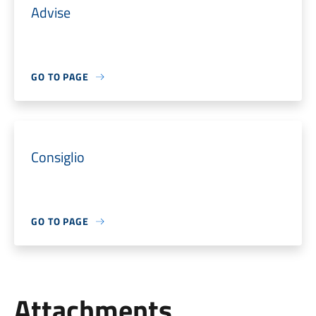
Advise
GO TO PAGE
Consiglio
GO TO PAGE
Attachments