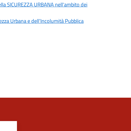
la SICUREZZA URBANA nell'ambito dei
rezza Urbana e dell’Incolumità Pubblica