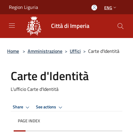
Salta al contenuto principale
Region Liguria
ENG
Città di Imperia
Home
>
Amministrazione
>
Uffici
>
Carte d'Identità
Carte d'Identità
L'ufficio Carte d'Identità
Share
See actions
PAGE INDEX