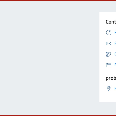
Cont
prob