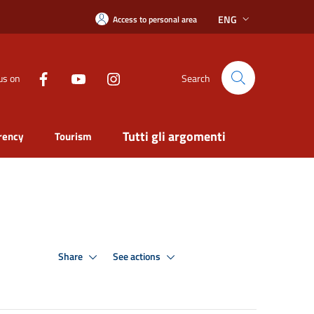
ENG
Access to personal area
us on
Search
Tutti gli argomenti
rency
Tourism
Share
See actions