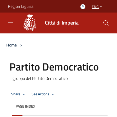
Salta al contenuto principale
Region Liguria
ENG
Città di Imperia
Home
>
Partito Democratico
Il gruppo del Partito Democratico
Share
See actions
PAGE INDEX