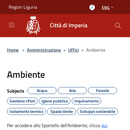
Salta al contenuto principale
Region Liguria
ENG
Città di Imperia
Home
>
Amministrazione
>
Uffici
>
Ambiente
Ambiente
Subjects
:
Acqua
Aria
Foreste
Gestione rifiuti
Igiene pubblica
Inquinamento
Isolamento termico
Spazio Verde
Sviluppo sostenibile
Per accedere allo Sportello dell'Ambiente, clicca
qui
.