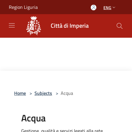
Salta al contenuto principale
Region Liguria
ENG
Città di Imperia
Home
>
Subjects
>
Acqua
Acqua
Gestione, qualità e servizi legati alla rete