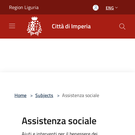
Salta al contenuto principale
Region Liguria
ENG
Città di Imperia
Home
>
Subjects
>
Assistenza sociale
Assistenza sociale
Aiuti e interventi per il benessere dei