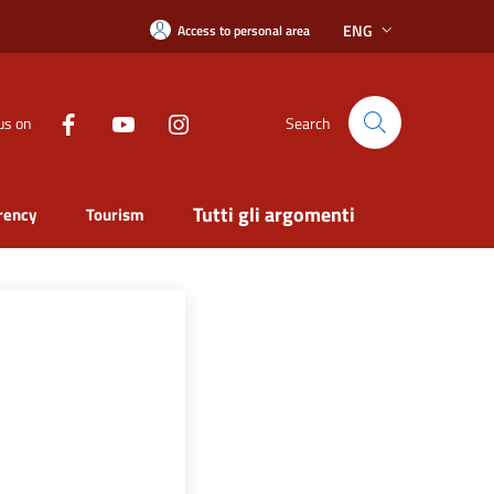
ENG
Access to personal area
us on
Search
Tutti gli argomenti
rency
Tourism