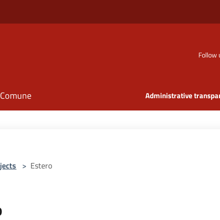
Follow 
il Comune
Administrative transpa
jects
>
Estero
o