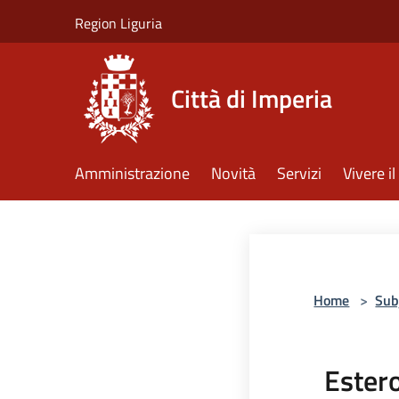
Salta al contenuto principale
Region Liguria
Città di Imperia
Amministrazione
Novità
Servizi
Vivere 
Home
>
Sub
Ester