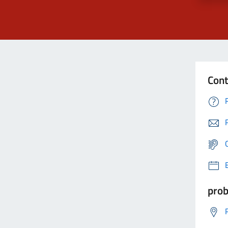
Cont
prob