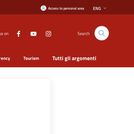
ENG
Access to personal area
us on
Search
Tutti gli argomenti
rency
Tourism