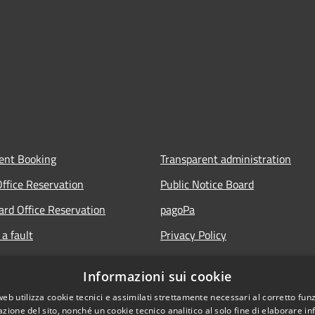
ent Booking
Transparent administration
Office Reservation
Public Notice Board
Card Office Reservation
pagoPa
a fault
Privacy Policy
ours of the Municipal Offices
Legal notes
Informazioni sui cookie
lic
Accessibility Statement
web utilizza cookie tecnici e assimilati strettamente necessari al corretto fu
 FAQ
azione del sito, nonché un cookie tecnico analitico al solo fine di elaborare i