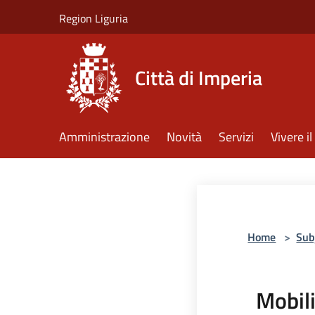
Salta al contenuto principale
Region Liguria
Città di Imperia
Amministrazione
Novità
Servizi
Vivere 
Home
>
Sub
Mobili