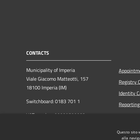
CONTACTS
Municipality of Imperia
Appointm
Viale Giacomo Matteotti, 157
Registry 
18100 Imperia (IM)
Identity 
Switchboard: 0183 701 1
Reporting 
VAT number: 00089700082
Opening h
to the pub
protocollo@pec.comune.imperia.it
Questo sito 
Read the
protocollo@comune.imperia.it
alla navig