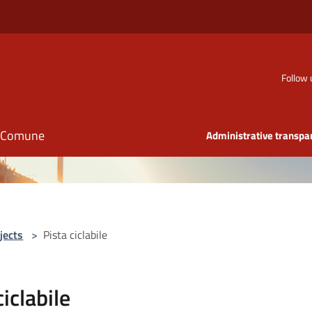
Follow 
il Comune
Administrative transpa
jects
>
Pista ciclabile
ciclabile