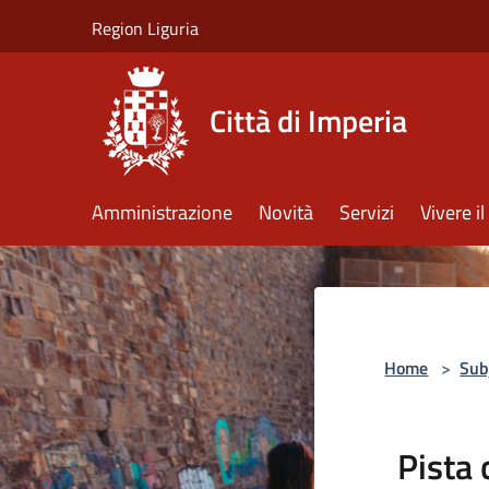
Salta al contenuto principale
Region Liguria
Città di Imperia
Amministrazione
Novità
Servizi
Vivere 
Home
>
Sub
Pista 