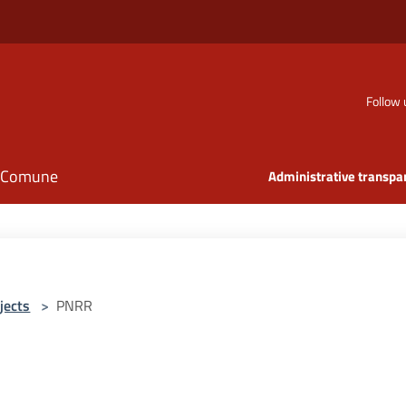
Follow 
il Comune
Administrative transpa
jects
>
PNRR