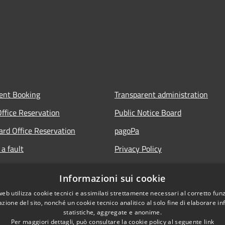
ent Booking
Transparent administration
Office Reservation
Public Notice Board
Card Office Reservation
pagoPa
a fault
Privacy Policy
ours of the Municipal Offices
Legal notes
Informazioni sui cookie
lic
Accessibility Statement
web utilizza cookie tecnici e assimilati strettamente necessari al corretto fu
 FAQ
azione del sito, nonché un cookie tecnico analitico al solo fine di elaborare i
statistiche, aggregate e anonime.
Per maggiori dettagli, può consultare la cookie policy al seguente
link