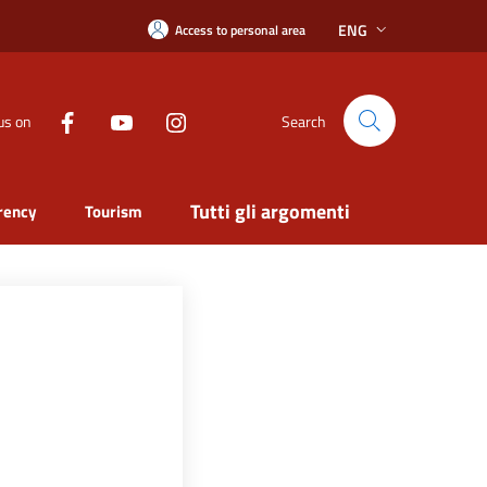
ENG
Access to personal area
us on
Search
Tutti gli argomenti
rency
Tourism