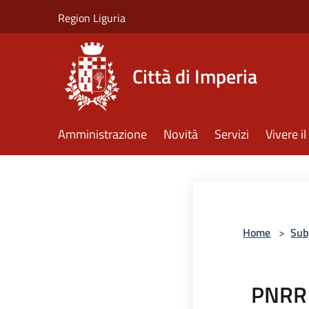
Salta al contenuto principale
Region Liguria
Città di Imperia
Amministrazione
Novità
Servizi
Vivere 
Home
>
Sub
PNRR