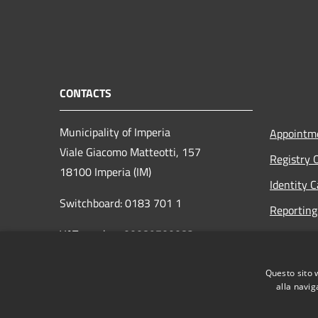
CONTACTS
Municipality of Imperia
Appointm
Viale Giacomo Matteotti, 157
Registry 
18100 Imperia (IM)
Identity 
Switchboard: 0183 701 1
Reporting 
VAT number: 00089700082
Opening h
to the pub
protocollo@pec.comune.imperia.it
Questo sito 
Read the
protocollo@comune.imperia.it
alla navig