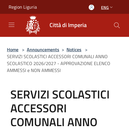
Salta al contenuto principale
Region Liguria
ENG
Città di Imperia
Home
>
Announcements
>
Notices
>
SERVIZI SCOLASTICI ACCESSORI COMUNALI ANNO
SCOLASTICO 2026/2027 - APPROVAZIONE ELENCO
AMMESSI e NON AMMESSI
SERVIZI SCOLASTICI
ACCESSORI
COMUNALI ANNO