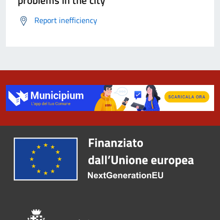
problems in the city
Report inefficiency