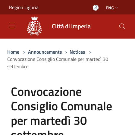
Salta al contenuto principale
Region Liguria
ENG
Città di Imperia
Home
>
Announcements
>
Notices
>
Convocazione Consiglio Comunale per martedì 30
settembre
Convocazione
Consiglio Comunale
per martedì 30
settembre