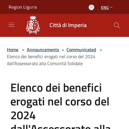
Salta al contenuto principale
Region Liguria
ENG
Città di Imperia
Home
>
Announcements
>
Communicated
>
Elenco dei benefici erogati nel corso del 2024
dall'Assessorato alla Comunità Solidale
Elenco dei benefici
erogati nel corso del
2024
dall'Assessorato alla