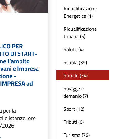
Riqualificazione
Energetica (1)
Riqualificazione
Urbana (5)
LICO PER
Salute (4)
TO DI START-
nell’ambito
Scuola (39)
ovani e Impresa
ione -
Sociale (34)
: IMPRESA ad
Spiagge e
demanio (7)
Sport (12)
 per la
lle istanze: ore
Tributi (6)
1/2026.
Turismo (76)