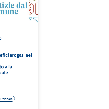
D
efici erogati nel
4
to alla
dale
tuzionale