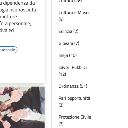
Cultura (28)
la dipendenza da
ogia riconosciuta
Cultura e Musei
mettere
(5)
fera personale,
tiva ed
Edilizia (2)
Giovani (7)
tuzionale
Ineja (10)
Lavori Pubblici
(12)
Ordinanza (51)
Pari opportunità
(3)
Protezione Civile
(7)