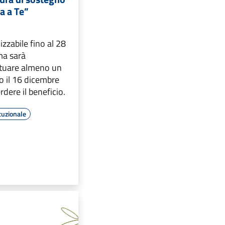
a a Te”
lizzabile fino al 28
ma sarà
ttuare almeno un
 il 16 dicembre
dere il beneficio.
tuzionale