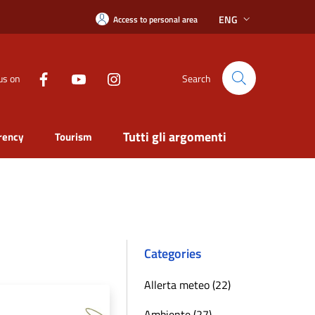
ENG
Access to personal area
us on
Search
Tutti gli argomenti
rency
Tourism
Categories
Allerta meteo (22)
Ambiente (27)