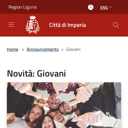
Salta al contenuto principale
Region Liguria
ENG
Città di Imperia
Home
>
Announcements
>
Giovani
Novità: Giovani