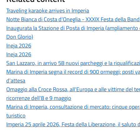
Traveling karaoke arrives in Imperia
Notte Bianca di Costa d’Oneglia - XXXIX Festa della Band
Inaugurata la Stazione di Posta di Imperia (ampliamento d
Don Glorio)
Ineja 2026
Ineja 2026
San Lazzaro, in arrivo 58 nuovi parcheggi e la riqualifica
Marina di Imperia segna il record di 900 ormeggi: posti ya
d'attesa
Omaggio alla Croce Rossa, all'Europa e alle vittime del ter
ricorrenze dell'8 e 9 maggio
Marina di Imperia, consultazione di mercato: cinque oper
turistico
Imperia 25 aprile 2026, Festa della Liberazione, il saluto