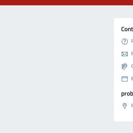
Cont
prob