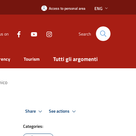
ENG
Access to personal area
us on
Search
Tutti gli argomenti
rency
Tourism
nico
Share
See actions
Categories: