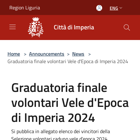
Salta al contenuto principale
Region Liguria
ENG
Città di Imperia
Home
>
Announcements
>
News
>
Graduatoria finale volontari Vele d'Epoca di Imperia 2024
Graduatoria finale
volontari Vele d'Epoca
di Imperia 2024
Si pubblica in allegato elenco dei vincitori della
Selezione volontari raduno vele d’epoca 2024