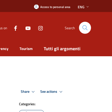
ENG
Access to personal area
us on
Search
Tutti gli argomenti
rency
Tourism
Share
See actions
Categories: