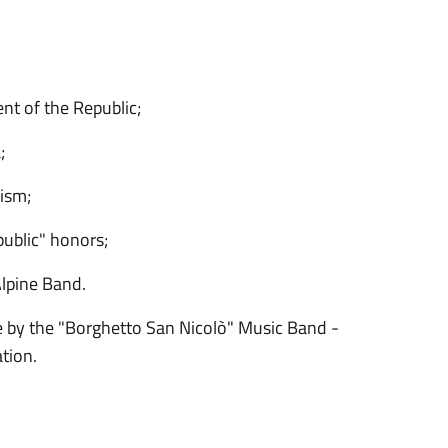
nt of the Republic;
;
rism;
public" honors;
lpine Band.
 by the "Borghetto San Nicolò" Music Band -
tion.