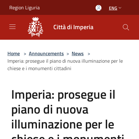
Salta al contenuto principale
Region Liguria
ENG
Città di Imperia
Home
>
Announcements
>
News
>
Imperia: prosegue il piano di nuova illuminazione per le
chiese e i monumenti cittadini
Imperia: prosegue il
piano di nuova
illuminazione per le
chiese e i monumenti