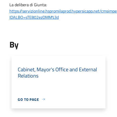
La delibera di Giunta:
https://servizionline.hspromilaprod.hypersicapp.net/cmsimpe
IDALBO=sTE802ezDMM%3d
By
Cabinet, Mayor's Office and External
Relations
GO TO PAGE