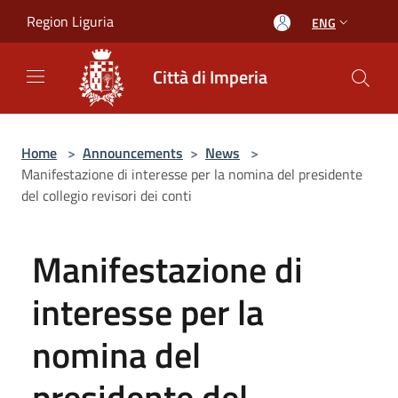
Salta al contenuto principale
Region Liguria
ENG
Città di Imperia
Home
>
Announcements
>
News
>
Manifestazione di interesse per la nomina del presidente
del collegio revisori dei conti
Manifestazione di
interesse per la
nomina del
presidente del