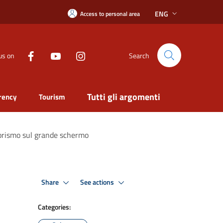
ENG
Access to personal area
us on
Search
Tutti gli argomenti
rency
Tourism
umorismo sul grande schermo
Share
See actions
Categories: