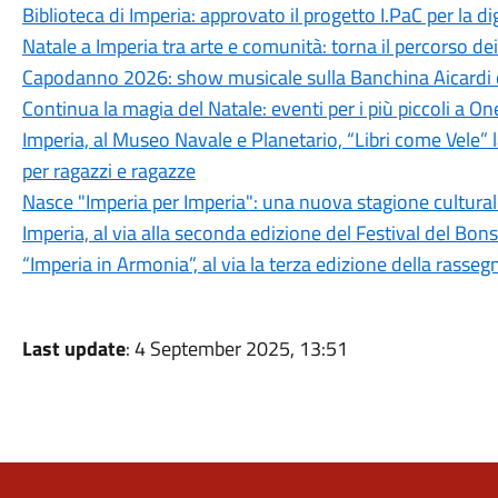
Biblioteca di Imperia: approvato il progetto I.PaC per la d
Natale a Imperia tra arte e comunità: torna il percorso de
Capodanno 2026: show musicale sulla Banchina Aicardi 
Continua la magia del Natale: eventi per i più piccoli a O
Imperia, al Museo Navale e Planetario, “Libri come Vele” l
per ragazzi e ragazze
Nasce "Imperia per Imperia": una nuova stagione culturale 
Imperia, al via alla seconda edizione del Festival del Bons
“Imperia in Armonia”, al via la terza edizione della rasseg
Last update
: 4 September 2025, 13:51