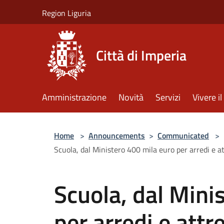
Salta al contenuto principale
Region Liguria
Città di Imperia
Amministrazione
Novità
Servizi
Vivere 
Home
>
Announcements
>
Communicated
>
Scuola, dal Ministero 400 mila euro per arredi e at
Scuola, dal Mini
per arredi e attr