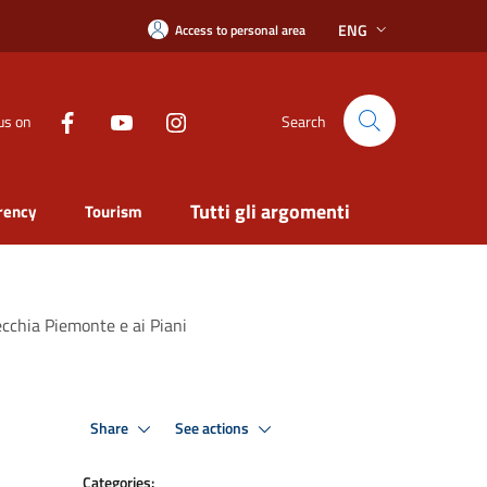
ENG
Access to personal area
us on
Search
Tutti gli argomenti
rency
Tourism
Vecchia Piemonte e ai Piani
Share
See actions
Categories: