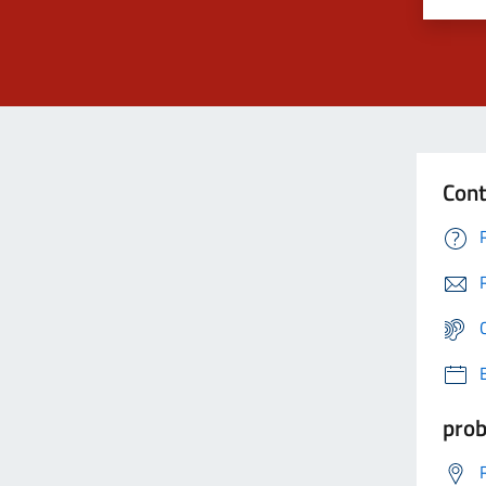
Cont
prob