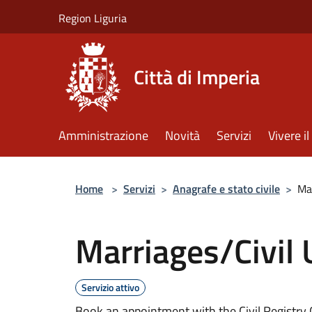
Salta al contenuto principale
Region Liguria
Città di Imperia
Amministrazione
Novità
Servizi
Vivere 
Home
>
Servizi
>
Anagrafe e stato civile
>
Ma
Marriages/Civil
Servizio attivo
Book an appointment with the Civil Registry 