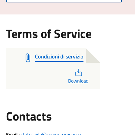
Terms of Service
Condizioni di servizio
PDF
Download
Utili
Contacts
Email
:
statocivile@comune.imperia.it