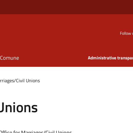
Follow 
il Comune
Administrative transpa
rriages/Civil Unions
 Unions
Office for Marriages/Civil Unions