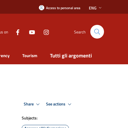
ENG
Access to personal area
us on
Search
Tutti gli argomenti
rency
Tourism
Share
See actions
Subjects: