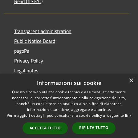
Read the FAQ
Transparent administration
Public Notice Board
pagoPa
Privacy Policy
Legal notes
×
Accessibility Statement
Informazioni sui cookie
Questo sito web utilizza cookie tecnici e assimilati strettamente
necessari al corretto funzionamento e alla navigazione del sito,
nonché un cookie tecnico analitico al solo fine di elaborare
informazioni statistiche, aggregate e anonime.
RSS
Copyright © 2026 • Città di
Per maggiori dettagli, può consultare la cookie policy al seguente
link
Accessibility
Imperia • Powered by
Privacy
Municipium
Admin
•
RIFIUTA TUTTO
ACCETTA TUTTO
Cookie
access