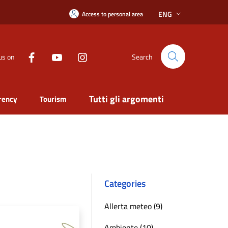
ENG
Access to personal area
us on
Search
Tutti gli argomenti
rency
Tourism
Categories
Allerta meteo (9)
Ambiente (10)