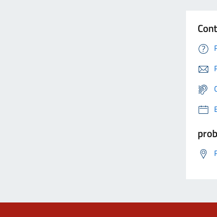
Cont
prob