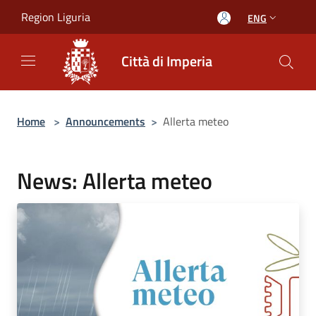
Salta al contenuto principale
Region Liguria
ENG
Città di Imperia
Home
>
Announcements
>
Allerta meteo
News: Allerta meteo