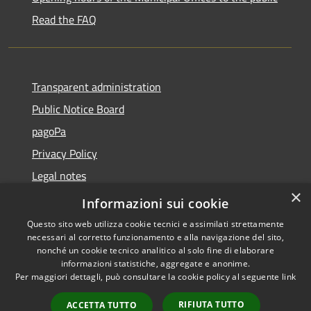
Read the FAQ
Transparent administration
Public Notice Board
pagoPa
Privacy Policy
Legal notes
×
Accessibility Statement
Informazioni sui cookie
Questo sito web utilizza cookie tecnici e assimilati strettamente
necessari al corretto funzionamento e alla navigazione del sito,
nonché un cookie tecnico analitico al solo fine di elaborare
informazioni statistiche, aggregate e anonime.
RSS
Copyright © 2026 • Città di
Per maggiori dettagli, può consultare la cookie policy al seguente
link
Accessibility
Imperia • Powered by
Privacy
Municipium
Admin
•
RIFIUTA TUTTO
ACCETTA TUTTO